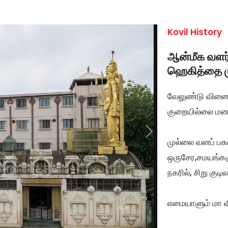
Kovil History
ஆன்மீக வளர
ஹெகித்தை ம
வேலுண்டு வினைய
குறையில்லை மன
Next
முல்லை வனப் பசு
ஒருசேர,சமயங்கள
நகரில், சிறு குட
எமையாளும் மா விர