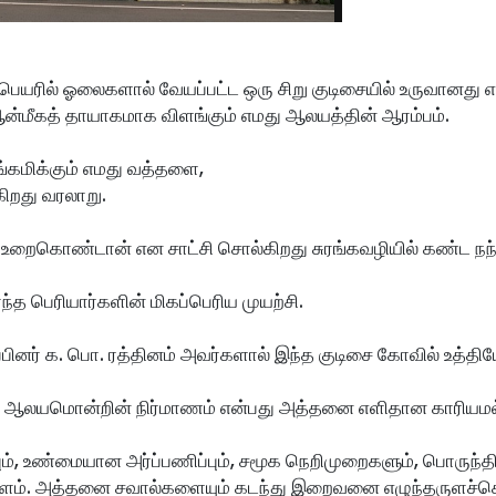
பெயரில் ஓலைகளால் வேயப்பட்ட ஒரு சிறு குடிசையில் உருவானது 
்மீகத் தாயாகமாக விளங்கும் எமது ஆலயத்தின் ஆரம்பம்.
ங்கமிக்கும் எமது வத்தளை,
ிறது வரலாறு.
உறைகொண்டான் என சாட்சி சொல்கிறது சுரங்கவழியில் கண்ட நந்
த பெரியார்களின் மிகப்பெரிய முயற்சி.
்பினர் க. பொ. ரத்தினம் அவர்களால் இந்த குடிசை கோவில் உத்த
ம் ஆலயமொன்றின் நிர்மாணம் என்பது அத்தனை எளிதான காரியமல
ப்பும், உண்மையான அர்ப்பணிப்பும், சமூக நெறிமுறைகளும், பொரு
ராளம். அத்தனை சவால்களையும் கடந்து இறைவனை எழுந்தருளச்செ