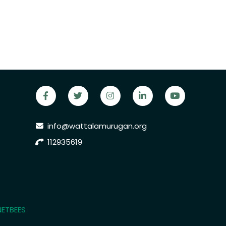
info@wattalamurugan.org
112935619
NETBEES