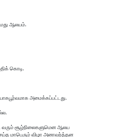
எமது ஆலயம்.
திக் கொடி.
ியோகபூர்வமாக அமைக்கப்பட்டது.
்ல.
ந்தி வரும் சூழ்நிலைகளுமென ஆலய 
ய்த மாபெரும் விழா அனாவர்த்தன 